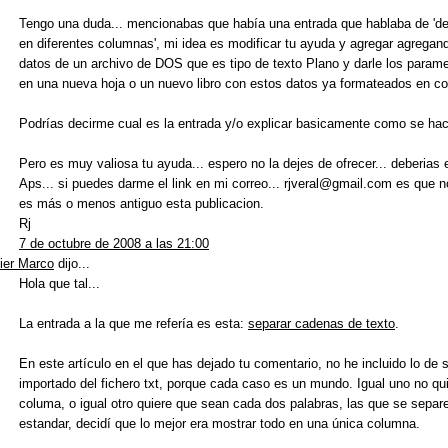
Tengo una duda... mencionabas que había una entrada que hablaba de 'de
en diferentes columnas', mi idea es modificar tu ayuda y agregar agregando
datos de un archivo de DOS que es tipo de texto Plano y darle los param
en una nueva hoja o un nuevo libro con estos datos ya formateados en co
Podrías decirme cual es la entrada y/o explicar basicamente como se hac
Pero es muy valiosa tu ayuda... espero no la dejes de ofrecer... deberias e
Aps... si puedes darme el link en mi correo... rjveral@gmail.com es qu
es más o menos antiguo esta publicacion.
Rj
7 de octubre de 2008 a las 21:00
ier Marco
dijo...
Hola que tal...
La entrada a la que me refería es esta:
separar cadenas de texto
.
En este artículo en el que has dejado tu comentario, no he incluido lo de 
importado del fichero txt, porque cada caso es un mundo. Igual uno no qu
columa, o igual otro quiere que sean cada dos palabras, las que se sepa
estandar, decidí que lo mejor era mostrar todo en una única columna.