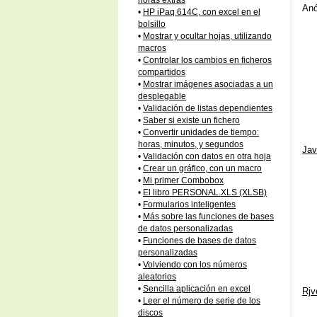
horas extras
Anó
•
HP iPaq 614C, con excel en el
bolsillo
•
Mostrar y ocultar hojas, utilizando
macros
•
Controlar los cambios en ficheros
compartidos
•
Mostrar imágenes asociadas a un
desplegable
•
Validación de listas dependientes
•
Saber si existe un fichero
•
Convertir unidades de tiempo:
horas, minutos, y segundos
Jav
•
Validación con datos en otra hoja
•
Crear un gráfico, con un macro
•
Mi primer Combobox
•
El libro PERSONAL.XLS (XLSB)
•
Formularios inteligentes
•
Más sobre las funciones de bases
de datos personalizadas
•
Funciones de bases de datos
personalizadas
•
Volviendo con los números
aleatorios
•
Sencilla aplicación en excel
Rjv
•
Leer el número de serie de los
discos