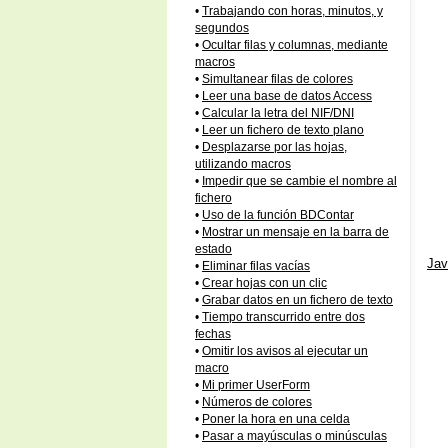
•
Trabajando con horas, minutos, y
segundos
•
Ocultar filas y columnas, mediante
macros
•
Simultanear filas de colores
•
Leer una base de datos Access
•
Calcular la letra del NIF/DNI
•
Leer un fichero de texto plano
•
Desplazarse por las hojas,
utilizando macros
•
Impedir que se cambie el nombre al
fichero
•
Uso de la función BDContar
•
Mostrar un mensaje en la barra de
estado
Jav
•
Eliminar filas vacías
•
Crear hojas con un clic
•
Grabar datos en un fichero de texto
•
Tiempo transcurrido entre dos
fechas
•
Omitir los avisos al ejecutar un
macro
•
Mi primer UserForm
•
Números de colores
•
Poner la hora en una celda
•
Pasar a mayúsculas o minúsculas