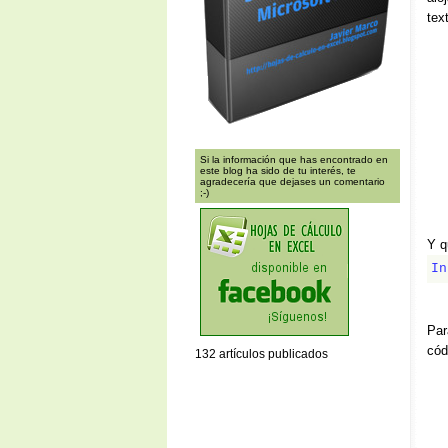
tex
Si la información que has encontrado en
este blog ha sido de tu interés, te
agradecería que dejases un comentario
;-)
Y q
In
Par
cód
132 artículos publicados