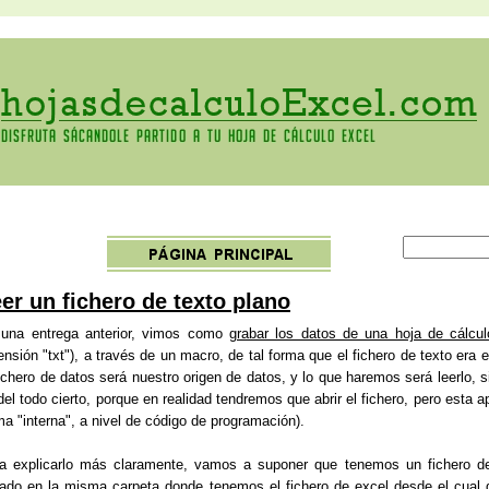
er un fichero de texto plano
una entrega anterior, vimos como
grabar los datos de una hoja de cálcul
ensión "txt"), a través de un macro, de tal forma que el fichero de texto era
fichero de datos será nuestro origen de datos, y lo que haremos será leerlo, 
del todo cierto, porque en realidad tendremos que abrir el fichero, pero esta a
ma "interna", a nivel de código de programación).
a explicarlo más claramente, vamos a suponer que tenemos un fichero d
jado en la misma carpeta donde tenemos el fichero de excel desde el cual q