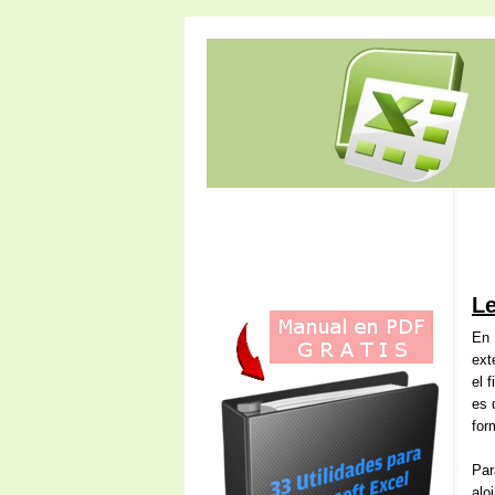
Le
En 
ext
el 
es 
for
Par
alo