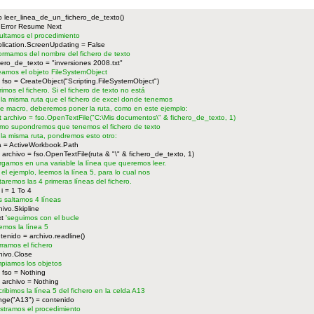
 leer_linea_de_un_fichero_de_texto()
Error Resume Next
ultamos el procedimiento
lication.ScreenUpdating = False
formamos del nombre del fichero de texto
hero_de_texto = "inversiones 2008.txt"
eamos el objeto FileSystemObject
 fso = CreateObject("Scripting.FileSystemObject")
rimos el fichero. Si el fichero de texto no está
 la misma ruta que el fichero de excel donde tenemos
te macro, deberemos poner la ruta, como en este ejemplo:
t archivo = fso.OpenTextFile("C:\Mis documentos\" & fichero_de_texto, 1)
mo supondremos que tenemos el fichero de texto
 la misma ruta, pondremos esto otro:
a = ActiveWorkbook.Path
 archivo = fso.OpenTextFile(ruta & "\" & fichero_de_texto, 1)
rgamos en una variable la línea que queremos leer.
 el ejemplo, leemos la línea 5, para lo cual nos
ltaremos las 4 primeras líneas del fichero.
 i = 1 To 4
s saltamos 4 líneas
hivo.Skipline
xt
'seguimos con el bucle
emos la línea 5
tenido = archivo.readline()
rramos el fichero
hivo.Close
mpiamos los objetos
 fso = Nothing
 archivo = Nothing
cribimos la línea 5 del fichero en la celda A13
ge("A13") = contenido
stramos el procedimiento