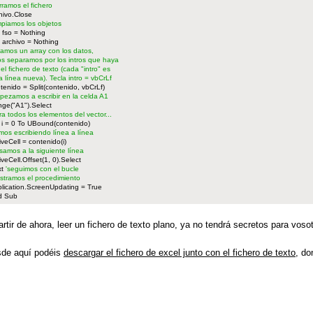
rramos el fichero
hivo.Close
mpiamos los objetos
 fso = Nothing
 archivo = Nothing
eamos un array con los datos,
los separamos por los intros que haya
 el fichero de texto (cada "intro" es
a línea nueva). Tecla intro = vbCrLf
tenido = Split(contenido, vbCrLf)
pezamos a escribir en la celda A1
ge("A1").Select
ra todos los elementos del vector...
 i = 0 To UBound(contenido)
mos escribiendo línea a línea
iveCell = contenido(i)
samos a la siguiente línea
iveCell.Offset(1, 0).Select
xt
'seguimos con el bucle
stramos el procedimiento
lication.ScreenUpdating = True
d Sub
artir de ahora, leer un fichero de texto plano, ya no tendrá secretos para vosot
de aquí podéis
descargar el fichero de excel junto con el fichero de texto
, do