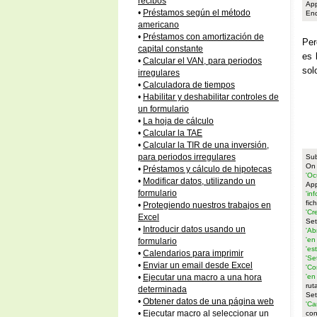
recibos
App
•
Préstamos según el método
En
americano
•
Préstamos con amortización de
Per
capital constante
es 
•
Calcular el VAN, para periodos
sol
irregulares
•
Calculadora de tiempos
•
Habilitar y deshabilitar controles de
un formulario
•
La hoja de cálculo
•
Calcular la TAE
•
Calcular la TIR de una inversión,
para periodos irregulares
Sub
On 
•
Préstamos y cálculo de hipotecas
'Oc
•
Modificar datos, utilizando un
App
formulario
'in
fic
•
Protegiendo nuestros trabajos en
'Cr
Excel
Set
•
Introducir datos usando un
'Ab
'en
formulario
'es
•
Calendarios para imprimir
'Se
•
Enviar un email desde Excel
'Co
'en
•
Ejecutar una macro a una hora
rut
determinada
Set
•
Obtener datos de una página web
'Ca
•
Ejecutar macro al seleccionar un
con