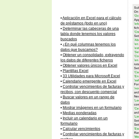
Sub
On 
'Oc
•
Aplicación en Excel para el cálculo
App
de préstamos (todo en uno)
'in
fic
•
Determinar las cabeceras de una
'Cr
tabla donde tenemos los valores
Set
buscados
'Ab
'en
•
¿En qué columnas tenemos los
'es
datos que buscamos?
'Se
•
Obtener un consolidado, extrayendo
'Co
los datos de diferentes ficheros
'en
rut
•
Obtener valores únicos en Excel
Set
•
Plantillas Excel
'Ca
•
33 Utilidades para Microsoft Excel
'En
'sa
•
Calendario emergente en Excel
For
•
Controlar vencimientos de facturas y
'no
recibos, con descuento comercial
arc
Ne
•
Buscar valores en un rango de
'Le
datos
con
•
Mostrar imágenes en un formulario
'Ce
arc
•
Medias ponderadas
'Li
•
Incluir un calendario en un
Set
formulario
Set
•
Calcular vencimientos
'Es
Ran
•
Controlar vencimientos de facturas y
'Mo