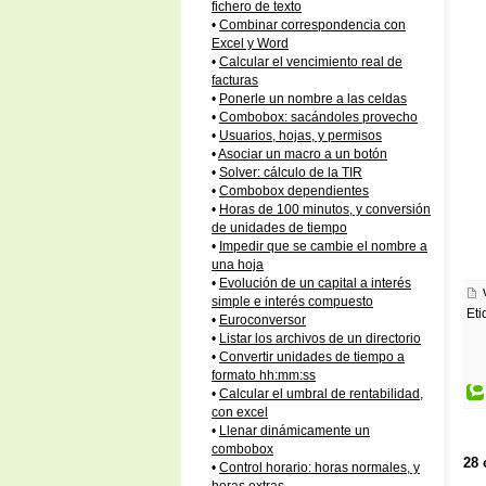
fichero de texto
•
Combinar correspondencia con
Excel y Word
•
Calcular el vencimiento real de
facturas
•
Ponerle un nombre a las celdas
•
Combobox: sacándoles provecho
•
Usuarios, hojas, y permisos
•
Asociar un macro a un botón
•
Solver: cálculo de la TIR
•
Combobox dependientes
•
Horas de 100 minutos, y conversión
de unidades de tiempo
•
Impedir que se cambie el nombre a
una hoja
•
Evolución de un capital a interés
simple e interés compuesto
Eti
•
Euroconversor
•
Listar los archivos de un directorio
•
Convertir unidades de tiempo a
formato hh:mm:ss
•
Calcular el umbral de rentabilidad,
con excel
•
Llenar dinámicamente un
combobox
28 
•
Control horario: horas normales, y