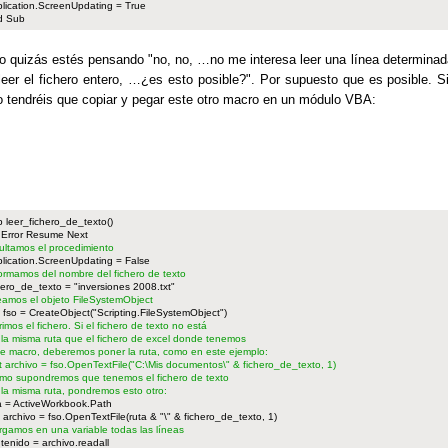
lication.ScreenUpdating = True
d Sub
o quizás estés pensando "no, no, …no me interesa leer una línea determinada 
leer el fichero entero, …¿es esto posible?". Por supuesto que es posible. Si 
o tendréis que copiar y pegar este otro macro en un módulo VBA:
 leer_fichero_de_texto()
Error Resume Next
ultamos el procedimiento
lication.ScreenUpdating = False
formamos del nombre del fichero de texto
hero_de_texto = "inversiones 2008.txt"
eamos el objeto FileSystemObject
 fso = CreateObject("Scripting.FileSystemObject")
rimos el fichero. Si el fichero de texto no está
 la misma ruta que el fichero de excel donde tenemos
te macro, deberemos poner la ruta, como en este ejemplo:
t archivo = fso.OpenTextFile("C:\Mis documentos\" & fichero_de_texto, 1)
mo supondremos que tenemos el fichero de texto
 la misma ruta, pondremos esto otro:
a = ActiveWorkbook.Path
 archivo = fso.OpenTextFile(ruta & "\" & fichero_de_texto, 1)
rgamos en una variable todas las líneas
tenido = archivo.readall