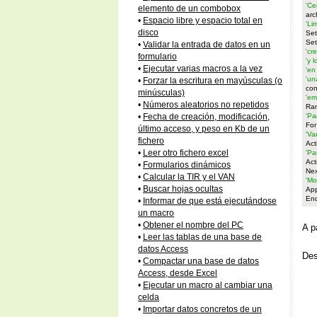
'Ce
elemento de un combobox
arc
•
Espacio libre y espacio total en
'Li
disco
Set
Set
•
Validar la entrada de datos en un
'cr
formulario
'y 
•
Ejecutar varias macros a la vez
'en
'un
•
Forzar la escritura en mayúsculas (o
con
minúsculas)
'em
•
Números aleatorios no repetidos
Ran
'Pa
•
Fecha de creación, modificación,
For
último acceso, y peso en Kb de un
'Va
fichero
Act
•
Leer otro fichero excel
'Pa
Act
•
Formularios dinámicos
Ne
•
Calcular la TIR y el VAN
'Mo
•
Buscar hojas ocultas
App
En
•
Informar de que está ejecutándose
un macro
•
Obtener el nombre del PC
A p
•
Leer las tablas de una base de
datos Access
Des
•
Compactar una base de datos
Access, desde Excel
•
Ejecutar un macro al cambiar una
celda
•
Importar datos concretos de un