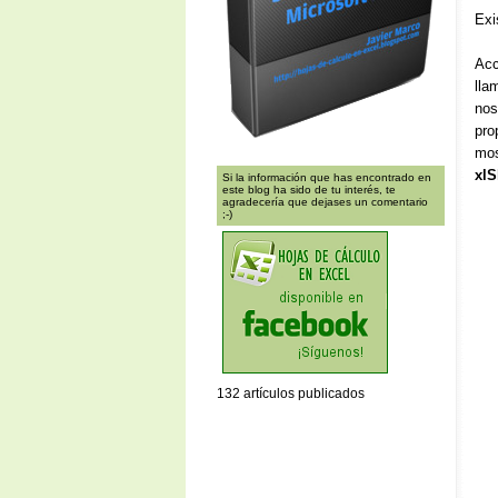
Exi
Acc
lla
nos
pro
mos
xlS
Si la información que has encontrado en
este blog ha sido de tu interés, te
agradecería que dejases un comentario
;-)
132 artículos publicados