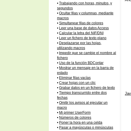
•
Trabajando con horas, minutos, y
segundos
•
Ocultar filas y columnas, mediante
macros
•
Simultanear filas de colores
•
Leer una base de datos Access
•
Calcular la letra del NIF/DNI
•
Leer un fichero de texto plano
•
Desplazarse por las hojas,
utilizando macros
•
Impedir que se cambie el nombre al
fichero
•
Uso de la función BDContar
•
Mostrar un mensaje en la barra de
estado
•
Eliminar filas vacías
•
Crear hojas con un clic
•
Grabar datos en un fichero de texto
•
Tiempo transcurrido entre dos
Jav
fechas
•
Omitir los avisos al ejecutar un
macro
•
Mi primer UserForm
•
Números de colores
•
Poner la hora en una celda
•
Pasar a mayúsculas o minúsculas