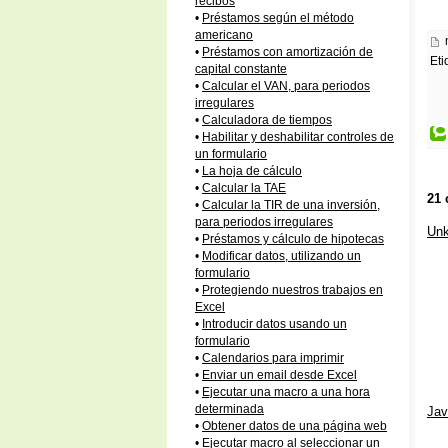
recibos
•
Préstamos según el método
americano
•
Préstamos con amortización de
Eti
capital constante
•
Calcular el VAN, para periodos
irregulares
•
Calculadora de tiempos
•
Habilitar y deshabilitar controles de
un formulario
•
La hoja de cálculo
•
Calcular la TAE
21 
•
Calcular la TIR de una inversión,
para periodos irregulares
Un
•
Préstamos y cálculo de hipotecas
•
Modificar datos, utilizando un
formulario
•
Protegiendo nuestros trabajos en
Excel
•
Introducir datos usando un
formulario
•
Calendarios para imprimir
•
Enviar un email desde Excel
•
Ejecutar una macro a una hora
determinada
Jav
•
Obtener datos de una página web
•
Ejecutar macro al seleccionar un