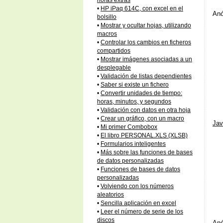
horas extras
•
HP iPaq 614C, con excel en el
Anó
bolsillo
•
Mostrar y ocultar hojas, utilizando
macros
•
Controlar los cambios en ficheros
compartidos
•
Mostrar imágenes asociadas a un
desplegable
•
Validación de listas dependientes
•
Saber si existe un fichero
•
Convertir unidades de tiempo:
horas, minutos, y segundos
•
Validación con datos en otra hoja
•
Crear un gráfico, con un macro
Jav
•
Mi primer Combobox
•
El libro PERSONAL.XLS (XLSB)
•
Formularios inteligentes
•
Más sobre las funciones de bases
de datos personalizadas
•
Funciones de bases de datos
personalizadas
•
Volviendo con los números
aleatorios
•
Sencilla aplicación en excel
•
Leer el número de serie de los
discos
Anó