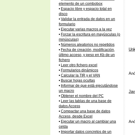
elemento de un combobox
•
Espacio libre y espacio total en
disco
•
Validar la entrada de datos en un
formulario
•
Ejecutar varias macros a la vez
•
Forzar la escritura en mayúsculas (o
minúsculas)
•
Números aleatorios no repetidos
Un
•
Fecha de creación, modificación,
último acceso, y peso en Kb de un
fichero
•
Leer otro fichero excel
•
Formularios dinámicos
Anó
•
Calcular la TIR y el VAN
•
Buscar hojas ocultas
•
Informar de que está ejecutándose
un macro
Jav
•
Obtener el nombre del PC
•
Leer las tablas de una base de
datos Access
•
Compactar una base de datos
Access, desde Excel
Anó
•
Ejecutar un macro al cambiar una
celda
•
Importar datos concretos de un