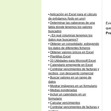
•
Aplicación en Excel para el cálculo
de préstamos (todo en uno)
•
Determinar las cabeceras de una
Evi
tabla donde tenemos los valores
que
buscados
Pro
•
¿En qué columnas tenemos los
datos que buscamos?
•
Obtener un consolidado, extrayendo
los datos de diferentes ficheros
•
Obtener valores únicos en Excel
•
Plantillas Excel
•
33 Utilidades para Microsoft Excel
•
Calendario emergente en Excel
•
Controlar vencimientos de facturas y
recibos, con descuento comercial
•
Buscar valores en un rango de
datos
•
Mostrar imágenes en un formulario
•
Medias ponderadas
•
Incluir un calendario en un
formulario
•
Calcular vencimientos
•
Controlar vencimientos de facturas y