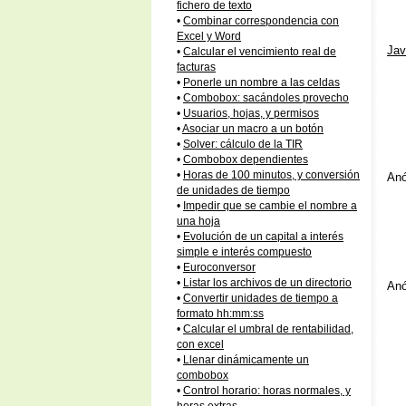
fichero de texto
•
Combinar correspondencia con
Excel y Word
Jav
•
Calcular el vencimiento real de
facturas
•
Ponerle un nombre a las celdas
•
Combobox: sacándoles provecho
•
Usuarios, hojas, y permisos
•
Asociar un macro a un botón
•
Solver: cálculo de la TIR
•
Combobox dependientes
•
Horas de 100 minutos, y conversión
Anó
de unidades de tiempo
•
Impedir que se cambie el nombre a
una hoja
•
Evolución de un capital a interés
simple e interés compuesto
•
Euroconversor
•
Listar los archivos de un directorio
Anó
•
Convertir unidades de tiempo a
formato hh:mm:ss
•
Calcular el umbral de rentabilidad,
con excel
•
Llenar dinámicamente un
combobox
•
Control horario: horas normales, y