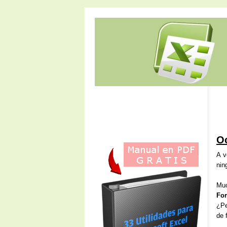
Oc
A v
nin
Muc
Fo
¿Pe
de 