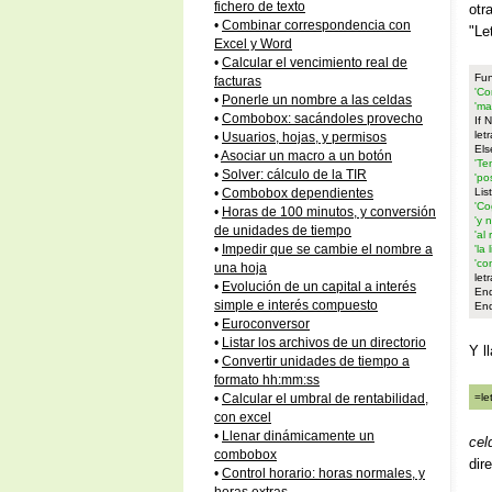
fichero de texto
otr
•
Combinar correspondencia con
"Le
Excel y Word
•
Calcular el vencimiento real de
Fun
facturas
'Co
•
Ponerle un nombre a las celdas
'ma
•
Combobox: sacándoles provecho
If 
let
•
Usuarios, hojas, y permisos
Els
•
Asociar un macro a un botón
'Te
•
Solver: cálculo de la TIR
'po
Li
•
Combobox dependientes
'Co
•
Horas de 100 minutos, y conversión
'y 
de unidades de tiempo
'al
•
Impedir que se cambie el nombre a
'la
'co
una hoja
let
•
Evolución de un capital a interés
End
simple e interés compuesto
End
•
Euroconversor
•
Listar los archivos de un directorio
Y l
•
Convertir unidades de tiempo a
formato hh:mm:ss
=le
•
Calcular el umbral de rentabilidad,
con excel
•
Llenar dinámicamente un
cel
combobox
dir
•
Control horario: horas normales, y