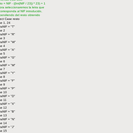
sto = NIF - ((Int(NIF / 23)) * 23) + 1
ora seleccionaremos la letra que
 corresponda al NIF introducido,
pendiendo del resto obtenido
ect Case resto
e 1, 24
raNIF = "T"
se 2
raNIF = "R"
se 3
raNIF = "W"
se 4
raNIF = "A"
se 5
raNIF = "G"
se 6
raNIF = "M"
se 7
raNIF = "Y"
se 8
raNIF = "F"
se 9
raNIF = "P"
se 10
raNIF = "D"
se 11
raNIF = "X"
se 12
raNIF = "B"
se 13
raNIF = "N"
se 14
raNIF = "J"
se 15