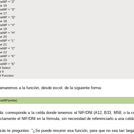
raNIF = "Z"
se 16
raNIF = "S"
se 17
raNIF = "Q"
se 18
raNIF = "V"
se 19
raNIF = "H"
se 20
raNIF = "L"
se 21
raNIF = "C"
se 22
raNIF = "K"
se 23
raNIF = "E"
 Select
 If
 Function
lamaremos a la función, desde excel, de la siguiente forma:
traNIF(
celda
)
da
: corresponde a la celda donde tenemos el NIF/DNI (A12, B33, M58, o la c
ectamente el NIF/DNI en la fórmula, sin necesidad de referenciarlo a una celd
zás te preguntes: "¿Se puede resumir esa función, para que no sea tan larga