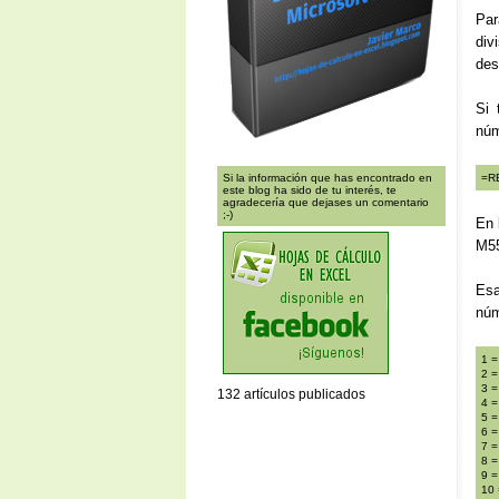
Par
div
des
Si 
núm
Si la información que has encontrado en
=R
este blog ha sido de tu interés, te
agradecería que dejases un comentario
;-)
En 
M55
Esa
núm
1 =
2 =
3 
132 artículos publicados
4 =
5 =
6 =
7 =
8 =
9 =
10 