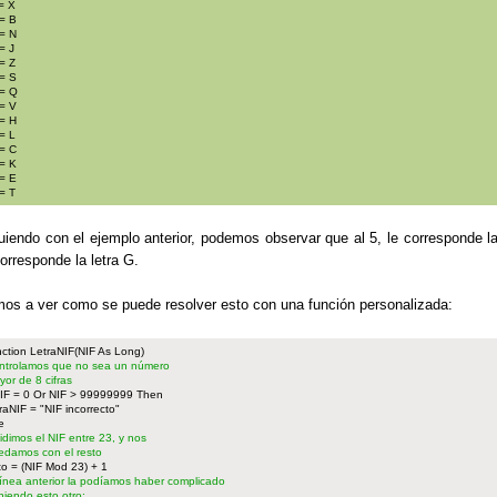
= X
= B
= N
= J
= Z
= S
= Q
= V
= H
= L
= C
= K
= E
= T
uiendo con el ejemplo anterior, podemos observar que al 5, le corresponde la
corresponde la letra G.
os a ver como se puede resolver esto con una función personalizada:
ction LetraNIF(NIF As Long)
ntrolamos que no sea un número
yor de 8 cifras
NIF = 0 Or NIF > 99999999 Then
raNIF = "NIF incorrecto"
e
vidimos el NIF entre 23, y nos
edamos con el resto
to = (NIF Mod 23) + 1
 línea anterior la podíamos haber complicado
niendo esto otro: