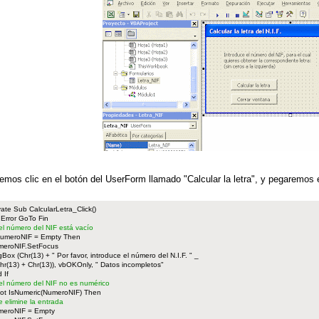
emos clic en el botón del UserForm llamado "Calcular la letra", y pegaremos 
vate Sub CalcularLetra_Click()
Error GoTo Fin
 el número del NIF está vacío
NumeroNIF = Empty Then
meroNIF.SetFocus
Box (Chr(13) + " Por favor, introduce el número del N.I.F. " _
hr(13) + Chr(13)), vbOKOnly, " Datos incompletos"
 If
 el número del NIF no es numérico
Not IsNumeric(NumeroNIF) Then
e elimine la entrada
meroNIF = Empty