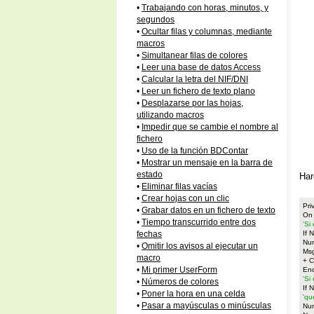
•
Trabajando con horas, minutos, y
segundos
•
Ocultar filas y columnas, mediante
macros
•
Simultanear filas de colores
•
Leer una base de datos Access
•
Calcular la letra del NIF/DNI
•
Leer un fichero de texto plano
•
Desplazarse por las hojas,
utilizando macros
•
Impedir que se cambie el nombre al
fichero
•
Uso de la función BDContar
•
Mostrar un mensaje en la barra de
estado
Har
•
Eliminar filas vacías
•
Crear hojas con un clic
Pri
•
Grabar datos en un fichero de texto
On 
•
Tiempo transcurrido entre dos
'Si
If 
fechas
Nu
•
Omitir los avisos al ejecutar un
Msg
macro
+ C
•
Mi primer UserForm
End
'Si
•
Números de colores
If 
•
Poner la hora en una celda
'qu
•
Pasar a mayúsculas o minúsculas
Nu