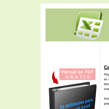
Ca
Hoy
es 
let
mar
Ant
prá