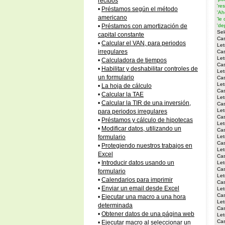
recibos
're
•
Préstamos según el método
'Ah
americano
'le
'de
•
Préstamos con amortización de
Sel
capital constante
Cas
•
Calcular el VAN, para periodos
Let
irregulares
Ca
Let
•
Calculadora de tiempos
Ca
•
Habilitar y deshabilitar controles de
Let
un formulario
Ca
Let
•
La hoja de cálculo
Ca
•
Calcular la TAE
Let
•
Calcular la TIR de una inversión,
Ca
Let
para periodos irregulares
Ca
•
Préstamos y cálculo de hipotecas
Let
•
Modificar datos, utilizando un
Ca
Let
formulario
Ca
•
Protegiendo nuestros trabajos en
Let
Excel
Ca
•
Introducir datos usando un
Let
Ca
formulario
Let
•
Calendarios para imprimir
Ca
•
Enviar un email desde Excel
Let
Ca
•
Ejecutar una macro a una hora
Let
determinada
Ca
•
Obtener datos de una página web
Let
Ca
•
Ejecutar macro al seleccionar un