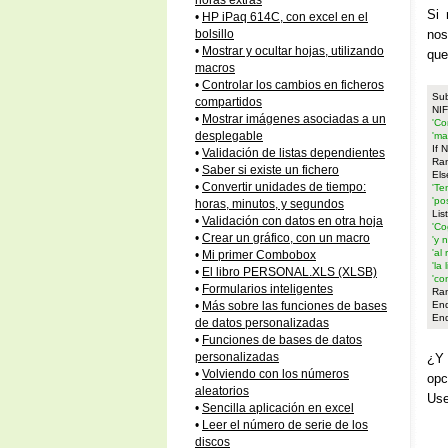
horas extras
Si 
•
HP iPaq 614C, con excel en el
nos
bolsillo
•
Mostrar y ocultar hojas, utilizando
que
macros
•
Controlar los cambios en ficheros
Sub
compartidos
NIF
•
Mostrar imágenes asociadas a un
'Co
desplegable
'ma
If 
•
Validación de listas dependientes
Ran
•
Saber si existe un fichero
Els
•
Convertir unidades de tiempo:
'Te
'po
horas, minutos, y segundos
Li
•
Validación con datos en otra hoja
'Co
•
Crear un gráfico, con un macro
'y 
'al
•
Mi primer Combobox
'la
•
El libro PERSONAL.XLS (XLSB)
'co
•
Formularios inteligentes
Ran
End
•
Más sobre las funciones de bases
En
de datos personalizadas
•
Funciones de bases de datos
personalizadas
¿Y 
•
Volviendo con los números
opc
aleatorios
Use
•
Sencilla aplicación en excel
•
Leer el número de serie de los
discos