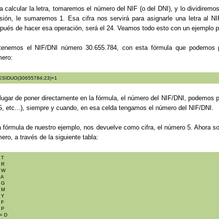
a calcular la letra, tomaremos el número del NIF (o del DNI), y lo dividirem
isión, le sumaremos 1. Esa cifra nos servirá para asignarle una letra al
pués de hacer esa operación, será el 24. Veamos todo esto con un ejemplo p
tenemos el NIF/DNI número 30.655.784, con esta fórmula que podemos p
ero:
ESIDUO(30655784;23)+1
lugar de poner directamente en la fórmula, el número del NIF/DNI, podemos po
, etc...), siempre y cuando, en esa celda tengamos el número del NIF/DNI.
 fórmula de nuestro ejemplo, nos devuelve como cifra, el número 5. Ahora solo
ero, a través de la siguiente tabla:
 T
 R
= W
 A
 G
 M
 Y
 F
 P
= D