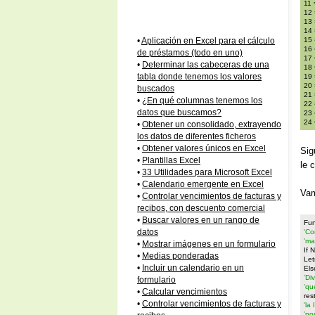
11 
12 
13 
14 
15 
•
Aplicación en Excel para el cálculo
16 
de préstamos (todo en uno)
17 
•
Determinar las cabeceras de una
18 
tabla donde tenemos los valores
19 
20 
buscados
21 
•
¿En qué columnas tenemos los
22 
datos que buscamos?
23 
24 
•
Obtener un consolidado, extrayendo
los datos de diferentes ficheros
•
Obtener valores únicos en Excel
Sig
•
Plantillas Excel
le 
•
33 Utilidades para Microsoft Excel
•
Calendario emergente en Excel
Vam
•
Controlar vencimientos de facturas y
recibos, con descuento comercial
•
Buscar valores en un rango de
Fun
datos
'Co
'ma
•
Mostrar imágenes en un formulario
If 
•
Medias ponderadas
Let
•
Incluir un calendario en un
Els
'Di
formulario
'qu
•
Calcular vencimientos
res
•
Controlar vencimientos de facturas y
'la
'po