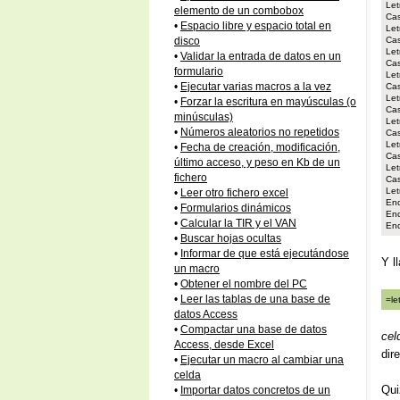
Let
elemento de un combobox
Ca
•
Espacio libre y espacio total en
Let
Ca
disco
Let
•
Validar la entrada de datos en un
Ca
formulario
Let
•
Ejecutar varias macros a la vez
Ca
Let
•
Forzar la escritura en mayúsculas (o
Ca
minúsculas)
Let
•
Números aleatorios no repetidos
Ca
Let
•
Fecha de creación, modificación,
Ca
último acceso, y peso en Kb de un
Let
fichero
Ca
Let
•
Leer otro fichero excel
End
•
Formularios dinámicos
End
•
Calcular la TIR y el VAN
End
•
Buscar hojas ocultas
•
Informar de que está ejecutándose
Y l
un macro
•
Obtener el nombre del PC
•
Leer las tablas de una base de
=le
datos Access
•
Compactar una base de datos
cel
Access, desde Excel
dir
•
Ejecutar un macro al cambiar una
celda
Qui
•
Importar datos concretos de un