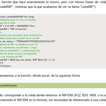
a función que hace exactamente lo mismo, pero con menos líneas de códig
tradelNIF", mientras que la que acabamos de ver se llama "LetraNIF"):
ction LetradelNIF(NIF As Long)
ntrolamos que no sea un número
yor de 8 cifras
NIF = 0 Or NIF > 99999999 Then
radelNif = "NIF incorrecto"
e
nemos una constante que contiene las
sibles letras que puede tener un NIF
sta_de_letras = "TRWAGMYFPDXBNJZSQVHLCKE"
gemos el NIF, lo dividimos entre 23
nos quedamos con el resto. Luego
 resto le sumamos 1, y obtenemos de
 lista de letras, la que corresponda
n ese número de NIF
radelNif = Mid(Lista_de_letras, (NIF Mod 23) + 1, 1)
 If
 Function
lamaremos a la función, desde excel, de la siguiente forma:
tradelNIF(
celda
)
da
: corresponde a la celda donde tenemos el NIF/DNI (A12, B33, M58, o la c
ectamente el NIF/DNI en la fórmula, sin necesidad de referenciarlo a una celd