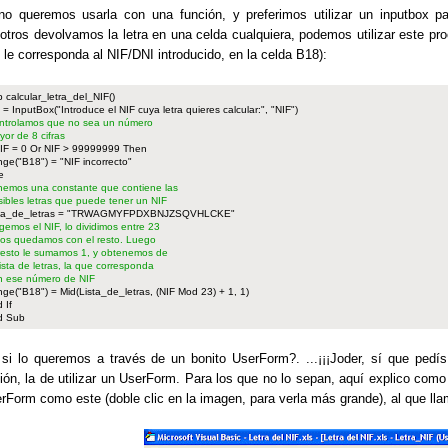
no queremos usarla con una función, y preferimos utilizar un inputbox pa
otros devolvamos la letra en una celda cualquiera, podemos utilizar este pro
 le corresponda al NIF/DNI introducido, en la celda B18):
 calcular_letra_del_NIF()
 = InputBox("Introduce el NIF cuya letra quieres calcular:", "NIF")
ntrolamos que no sea un número
yor de 8 cifras
NIF = 0 Or NIF > 99999999 Then
ge("B18") = "NIF incorrecto"
e
nemos una constante que contiene las
sibles letras que puede tener un NIF
sta_de_letras = "TRWAGMYFPDXBNJZSQVHLCKE"
gemos el NIF, lo dividimos entre 23
nos quedamos con el resto. Luego
 resto le sumamos 1, y obtenemos de
 lista de letras, la que corresponda
n ese número de NIF
ge("B18") = Mid(Lista_de_letras, (NIF Mod 23) + 1, 1)
 If
d Sub
si lo queremos a través de un bonito UserForm?. ...¡¡¡Joder, sí que pedís 
ión, la de utilizar un UserForm. Para los que no lo sepan, aquí explico com
rForm como este (doble clic en la imagen, para verla más grande), al que ll